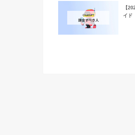
【2
イド