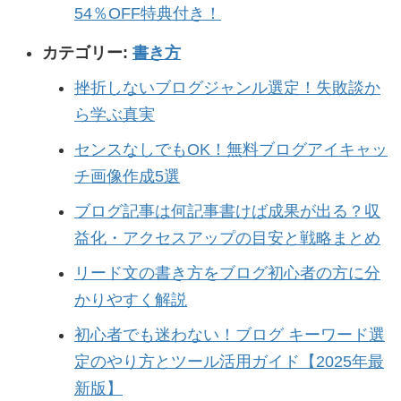
54％OFF特典付き！
カテゴリー:
書き方
挫折しないブログジャンル選定！失敗談か
ら学ぶ真実
センスなしでもOK！無料ブログアイキャッ
チ画像作成5選
ブログ記事は何記事書けば成果が出る？収
益化・アクセスアップの目安と戦略まとめ
リード文の書き方をブログ初心者の方に分
かりやすく解説
初心者でも迷わない！ブログ キーワード選
定のやり方とツール活用ガイド【2025年最
新版】