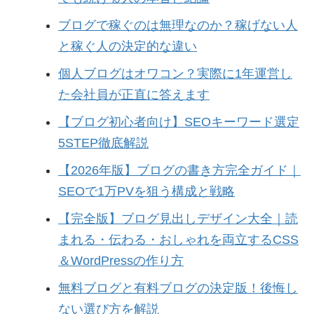
ブログで稼ぐのは無理なのか？稼げない人
と稼ぐ人の決定的な違い
個人ブログはオワコン？実際に1年運営し
た会社員が正直に答えます
【ブログ初心者向け】SEOキーワード選定
5STEP徹底解説
【2026年版】ブログの書き方完全ガイド｜
SEOで1万PVを狙う構成と戦略
【完全版】ブログ見出しデザイン大全｜読
まれる・伝わる・おしゃれを両立するCSS
＆WordPressの作り方
無料ブログと有料ブログの決定版！後悔し
ない選び方を解説