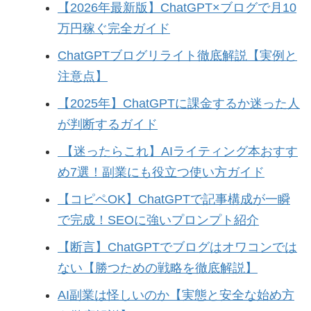
【2026年最新版】ChatGPT×ブログで月10
万円稼ぐ完全ガイド
ChatGPTブログリライト徹底解説【実例と
注意点】
【2025年】ChatGPTに課金するか迷った人
が判断するガイド
【迷ったらこれ】AIライティング本おすす
め7選！副業にも役立つ使い方ガイド
【コピペOK】ChatGPTで記事構成が一瞬
で完成！SEOに強いプロンプト紹介
【断言】ChatGPTでブログはオワコンでは
ない【勝つための戦略を徹底解説】
AI副業は怪しいのか【実態と安全な始め方