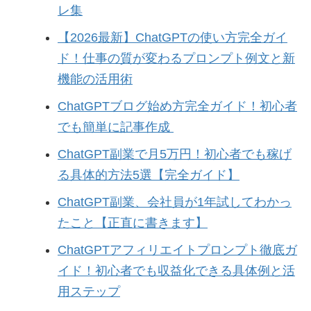
レ集
【2026最新】ChatGPTの使い方完全ガイ
ド！仕事の質が変わるプロンプト例文と新
機能の活用術
ChatGPTブログ始め方完全ガイド！初心者
でも簡単に記事作成
ChatGPT副業で月5万円！初心者でも稼げ
る具体的方法5選【完全ガイド】
ChatGPT副業、会社員が1年試してわかっ
たこと【正直に書きます】
ChatGPTアフィリエイトプロンプト徹底ガ
イド！初心者でも収益化できる具体例と活
用ステップ