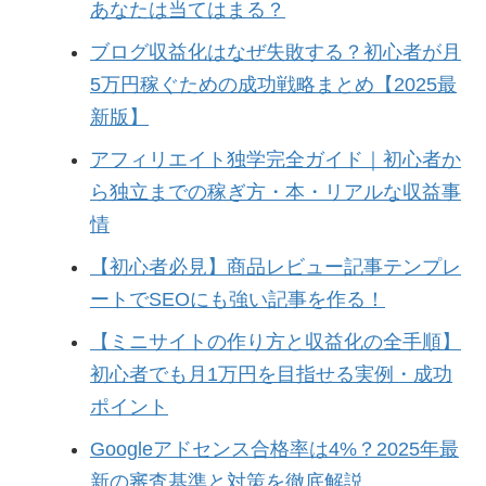
あなたは当てはまる？
ブログ収益化はなぜ失敗する？初心者が月
5万円稼ぐための成功戦略まとめ【2025最
新版】
アフィリエイト独学完全ガイド｜初心者か
ら独立までの稼ぎ方・本・リアルな収益事
情
【初心者必見】商品レビュー記事テンプレ
ートでSEOにも強い記事を作る！
【ミニサイトの作り方と収益化の全手順】
初心者でも月1万円を目指せる実例・成功
ポイント
Googleアドセンス合格率は4%？2025年最
新の審査基準と対策を徹底解説