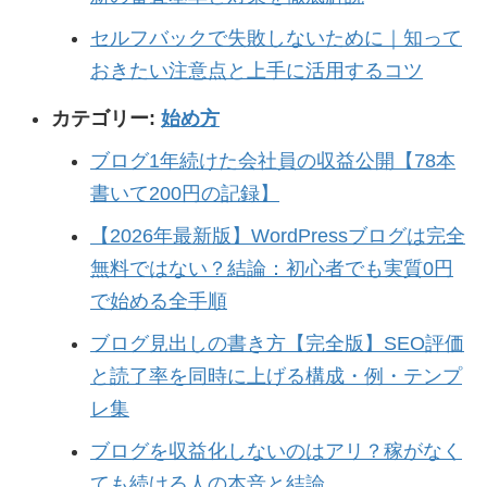
セルフバックで失敗しないために｜知って
おきたい注意点と上手に活用するコツ
カテゴリー:
始め方
ブログ1年続けた会社員の収益公開【78本
書いて200円の記録】
【2026年最新版】WordPressブログは完全
無料ではない？結論：初心者でも実質0円
で始める全手順
ブログ見出しの書き方【完全版】SEO評価
と読了率を同時に上げる構成・例・テンプ
レ集
ブログを収益化しないのはアリ？稼がなく
ても続ける人の本音と結論